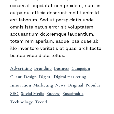
occaecat cupidatat non proident, sunt in
culpa qui officia deserunt mollit anim id
est laborum. Sed ut perspiciatis unde
omnis iste natus error sit voluptatem
accusantium doloremque laudantium,
totam rem aperiam, eaque ipsa quae ab
illo inventore veritatis et quasi architecto
beatae vitae dicta tellus.
Advertising
Branding
Business
Campaign
Client
Design
Digital
Digital marketing
Innovation
Marketing
News
Original
Popular
SEO
Social Media
Success
Sustainable
Technology
Trend