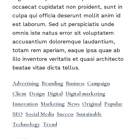
occaecat cupidatat non proident, sunt in
culpa qui officia deserunt mollit anim id
est laborum. Sed ut perspiciatis unde
omnis iste natus error sit voluptatem
accusantium doloremque laudantium,
totam rem aperiam, eaque ipsa quae ab
illo inventore veritatis et quasi architecto
beatae vitae dicta tellus.
Advertising
Branding
Business
Campaign
Client
Design
Digital
Digital marketing
Innovation
Marketing
News
Original
Popular
SEO
Social Media
Success
Sustainable
Technology
Trend