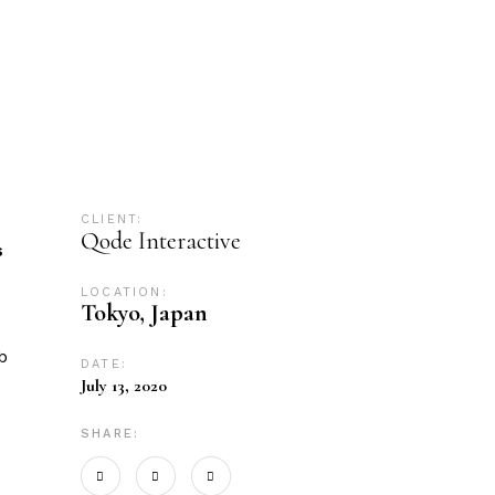
CLIENT:
Qode Interactive
s
LOCATION:
Tokyo, Japan
b
DATE:
July 13, 2020
SHARE: