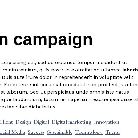
gn campaign
adipisicing elit, sed do eiusmod tempor incididunt ut
d minim veniam, quis nostrud exercitation ullamco
labori
Duis aute irure dolor in reprehenderit in voluptate velit
r. Excepteur sint occaecat cupidatat non proident, sunt in
est laborum. Sed ut perspiciatis unde omnis iste natus
emque laudantium, totam rem aperiam, eaque ipsa quae a
beatae vitae dicta tellus.
Client
Design
Digital
Digital marketing
Innovation
ocial Media
Success
Sustainable
Technology
Trend