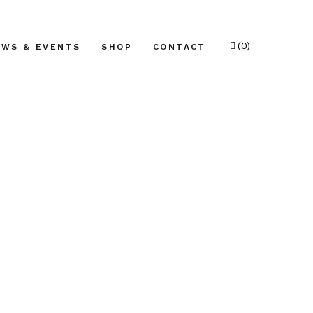
(0)
EWS & EVENTS
SHOP
CONTACT
No products in the cart.