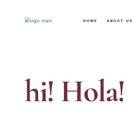
HOME
ABOUT US
hi!
Hola!