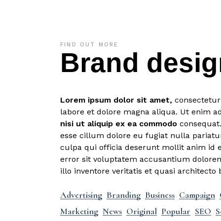
FIND OUT MORE
Brand desi
Lorem
ipsum
dolor
sit
amet,
consectetur 
labore et dolore magna aliqua. Ut enim a
nisi
ut
aliquip
ex
ea
commodo
consequat. 
esse cillum dolore eu fugiat nulla pariatu
culpa qui officia deserunt mollit anim id 
error sit voluptatem accusantium dolor
illo inventore veritatis et quasi architecto 
Advertising
Branding
Business
Campaign
Marketing
News
Original
Popular
SEO
S