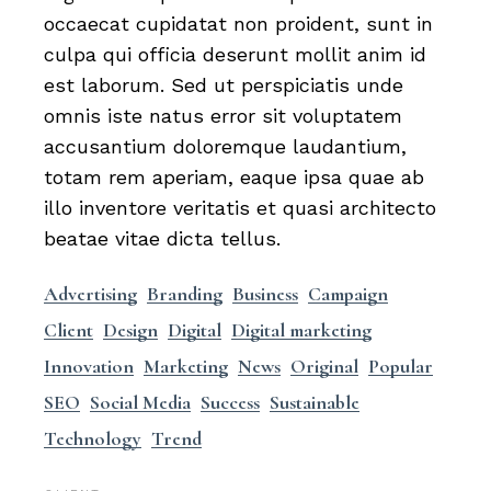
occaecat cupidatat non proident, sunt in
culpa qui officia deserunt mollit anim id
est laborum. Sed ut perspiciatis unde
omnis iste natus error sit voluptatem
accusantium doloremque laudantium,
totam rem aperiam, eaque ipsa quae ab
illo inventore veritatis et quasi architecto
beatae vitae dicta tellus.
Advertising
Branding
Business
Campaign
Client
Design
Digital
Digital marketing
Innovation
Marketing
News
Original
Popular
SEO
Social Media
Success
Sustainable
Technology
Trend