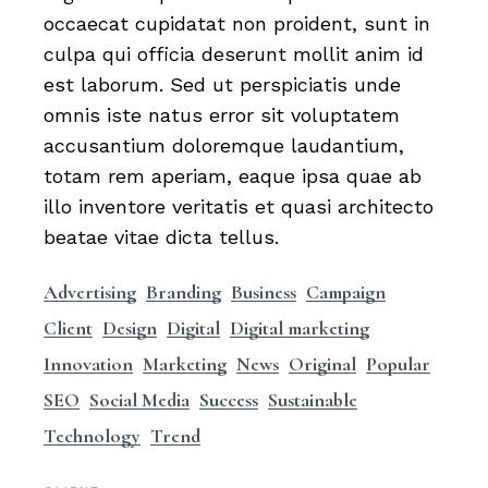
occaecat cupidatat non proident, sunt in
culpa qui officia deserunt mollit anim id
est laborum. Sed ut perspiciatis unde
omnis iste natus error sit voluptatem
accusantium doloremque laudantium,
totam rem aperiam, eaque ipsa quae ab
illo inventore veritatis et quasi architecto
beatae vitae dicta tellus.
Advertising
Branding
Business
Campaign
Client
Design
Digital
Digital marketing
Innovation
Marketing
News
Original
Popular
SEO
Social Media
Success
Sustainable
Technology
Trend